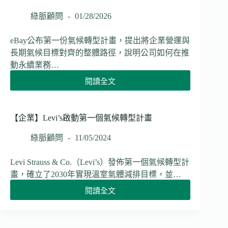
修
訂
綠脈顧問
01/28/2026
永
續
eBay公布第一份氣候轉型計畫，提出將企業營運與
揭
長期氣候目標對齊的整體路徑，說明公司如何在推
露
動永續業務…
法
規
閱讀全文
【企
聚
業】
焦
eBay
大
發
【企業】Levi’s啟動第一個氣候轉型計畫
型
布
企
首
綠脈顧問
11/05/2024
業
份
ESG
氣
Levi Strauss & Co.（Levi’s）發佈第一個氣候轉型計
透
候
畫，確立了2030年實現溫室氣體減排目標，並…
明
轉
度
閱讀全文
型
【企
與
計
業】
盡
畫
Levi’s
職
規
啟