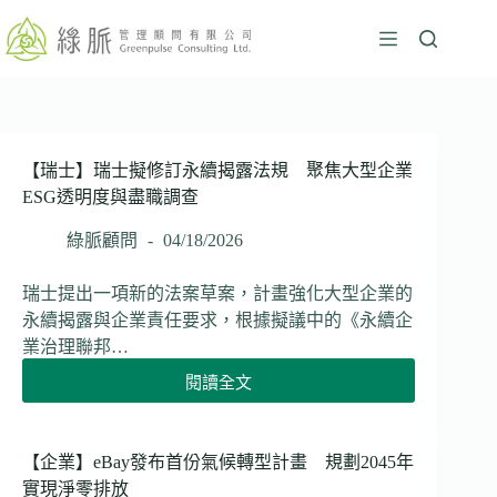
跳
至
主
要
內
容
【瑞士】瑞士擬修訂永續揭露法規 聚焦大型企業
ESG透明度與盡職調查
綠脈顧問
04/18/2026
瑞士提出一項新的法案草案，計畫強化大型企業的
永續揭露與企業責任要求，根據擬議中的《永續企
業治理聯邦…
閱讀全文
【瑞
士】
瑞
士
【企業】eBay發布首份氣候轉型計畫 規劃2045年
擬
實現淨零排放