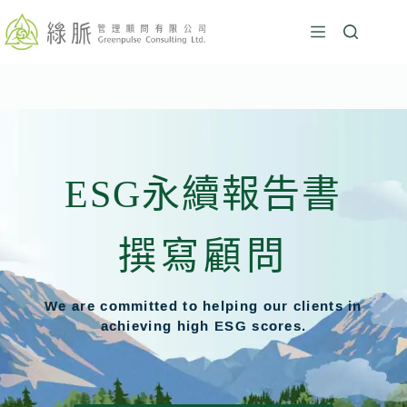
ESG永續報告書
撰寫顧問
We are committed to helping our clients in
achieving high ESG scores.