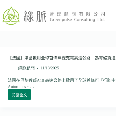
跳
至
主
要
內
容
【法國】法國啟用全球首條無線充電高速公路 為零碳貨運
綠脈顧問
11/13/2025
法國在巴黎近郊A10 高速公路上啟用了全球首條可「行駛中無
Autoroutes、…
閱讀全文
【法
國】
法
國