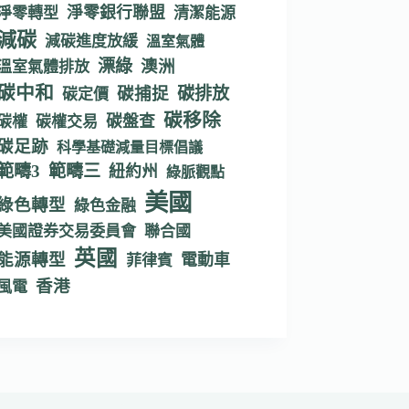
淨零銀行聯盟
淨零轉型
清潔能源
減碳
減碳進度放緩
溫室氣體
漂綠
澳洲
溫室氣體排放
碳中和
碳捕捉
碳排放
碳定價
碳移除
碳盤查
碳權
碳權交易
碳足跡
科學基礎減量目標倡議
範疇3
範疇三
紐約州
綠脈觀點
美國
綠色轉型
綠色金融
美國證券交易委員會
聯合國
英國
能源轉型
電動車
菲律賓
香港
風電