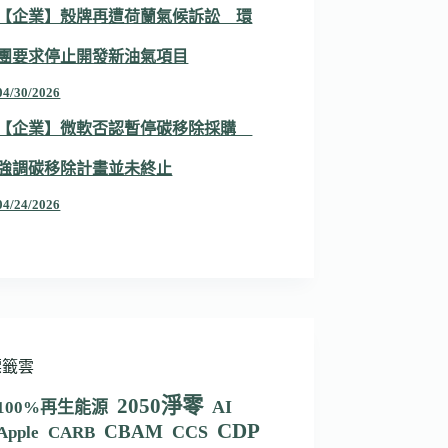
【企業】殼牌再遭荷蘭氣候訴訟 環
團要求停止開發新油氣項目
04/30/2026
【企業】微軟否認暫停碳移除採購
強調碳移除計畫並未終止
04/24/2026
標籤雲
2050淨零
AI
100%再生能源
CDP
CBAM
CCS
Apple
CARB