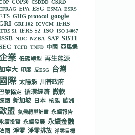
COP30
CSRD
CSDDD
COP
ESG
EPA
EFRAG
ESMA
ESRS
google
ETS
GHG protocol
GRI
IFRS
GRI 102
ICVCM
IFRS S2
ISO
IFRS S1
ISO 14067
SBTI
ISSB
SAF
NDC
NZBA
SEC
中國
亞馬遜
TCFD
TNFD
企業
再生能源
低碳轉型
台灣
加拿大
印度
反ESG
國際
川普政府
太陽能
循環經濟
微軟
巴黎協定
新加坡
德國
日本
核能
歐洲
歐盟
永續報告
氣候轉型計畫
永續金融
永續投資
永續發展
淨零
淨零排放
法國
淨零目標