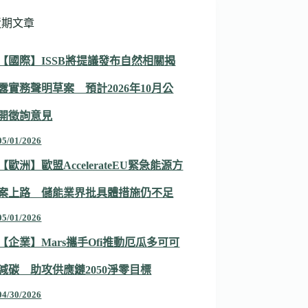
近期文章
【國際】ISSB將提議發布自然相關揭
露實務聲明草案 預計2026年10月公
開徵詢意見
05/01/2026
【歐洲】歐盟AccelerateEU緊急能源方
案上路 儲能業界批具體措施仍不足
05/01/2026
【企業】Mars攜手Ofi推動厄瓜多可可
減碳 助攻供應鏈2050淨零目標
04/30/2026