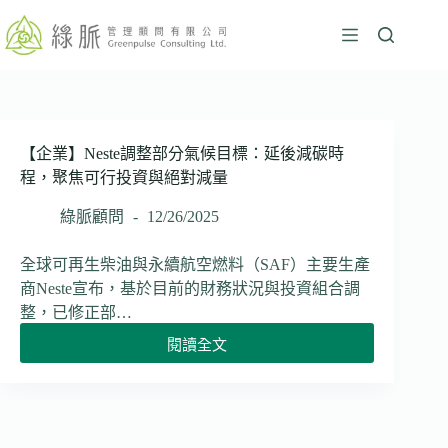
跳
至
主
要
內
容
【企業】Neste調整部分氣候目標：延後減碳時
程，聚焦可行投資與絕對減量
綠脈顧問
12/26/2025
全球可再生柴油與永續航空燃料（SAF）主要生產
商Neste宣布，基於目前的財務狀況與投資組合調
整，已修正部…
閱讀全文
【企
業】
Neste
調
整