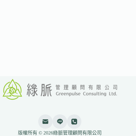
部
分
氣
候
目
標：
延
後
減
碳
時
程，
聚
焦
可
行
投
資
與
絕
對
版權所有 © 2026綠脈管理顧問有限公司