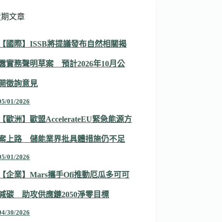
近期文章
【國際】ISSB將提議發布自然相關揭
露實務聲明草案 預計2026年10月公
開徵詢意見
05/01/2026
【歐洲】歐盟AccelerateEU緊急能源方
案上路 儲能業界批具體措施仍不足
05/01/2026
【企業】Mars攜手Ofi推動厄瓜多可可
減碳 助攻供應鏈2050淨零目標
04/30/2026