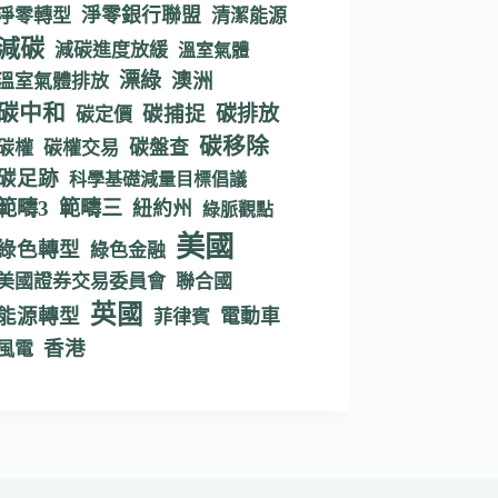
淨零銀行聯盟
淨零轉型
清潔能源
減碳
減碳進度放緩
溫室氣體
漂綠
澳洲
溫室氣體排放
碳中和
碳捕捉
碳排放
碳定價
碳移除
碳盤查
碳權
碳權交易
碳足跡
科學基礎減量目標倡議
範疇3
範疇三
紐約州
綠脈觀點
美國
綠色轉型
綠色金融
美國證券交易委員會
聯合國
英國
能源轉型
電動車
菲律賓
香港
風電