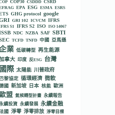
COP30
CSRD
CSDDD
COP
ESG
EPA
EFRAG
ESMA
ESRS
google
ETS
GHG protocol
GRI
IFRS
GRI 102
ICVCM
IFRS S2
ISO
IFRS S1
ISO 14067
SBTI
ISSB
SAF
NDC
NZBA
SEC
中國
亞馬遜
TCFD
TNFD
企業
再生能源
低碳轉型
台灣
加拿大
印度
反ESG
國際
川普政府
太陽能
循環經濟
微軟
巴黎協定
新加坡
德國
日本
核能
歐洲
歐盟
永續報告
氣候轉型計畫
永續金融
永續投資
永續發展
淨零
淨零排放
法國
淨零目標