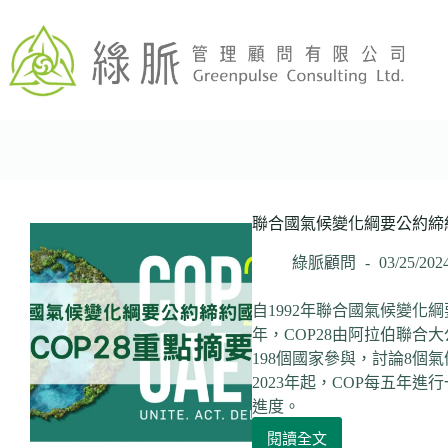
跳
至
主
要
內
容
聯合國氣候變化綱要公約締約
綠脈顧問
03/25/202
自1992年聯合國氣候變化
年，COP28由阿拉伯聯合大
198個國家參與，討論8個
2023年起，COP每五年進
進度。
閱讀全文
聯