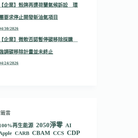
【企業】殼牌再遭荷蘭氣候訴訟 環
團要求停止開發新油氣項目
04/30/2026
【企業】微軟否認暫停碳移除採購
強調碳移除計畫並未終止
04/24/2026
標籤雲
2050淨零
AI
100%再生能源
CDP
CBAM
CCS
Apple
CARB