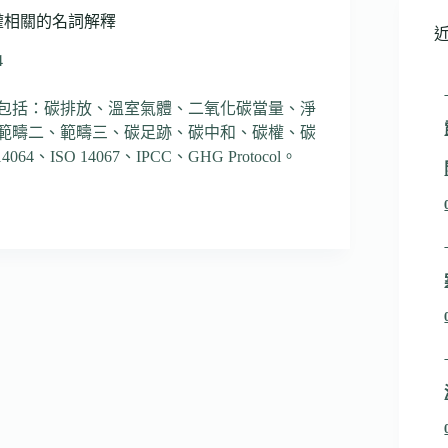
權相關的名詞解釋
4
包括：碳排放、溫室氣體、二氧化碳當量、淨
範疇二、範疇三、碳足跡、碳中和、碳權、碳
、ISO 14067、IPCC、GHG Protocol。