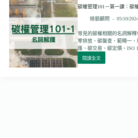
宣
碳權管理101－第一課：碳
布
美
綠脈顧問
05/10/202
國
退
常見的碳權相關的名詞解釋
出
零排放、碳盤查、範疇一、
多
匯、碳交易、碳定價、ISO 14064
項
國
閱讀全文
碳
際
權
組
管
織
理
氣
101
候
－
條
第
約
一
與
課：
科
碳
學
權
機
相
構
關