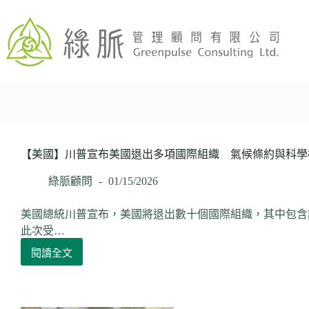
跳
至
主
要
內
容
【美國】川普宣布美國退出多項國際組織 氣候條約與科學
綠脈顧問
01/15/2026
美國總統川普宣布，美國將退出數十個國際組織，其中包含
此次受…
閱讀全文
【美
國】
川
普