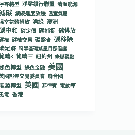
淨零銀行聯盟
淨零轉型
清潔能源
減碳
減碳進度放緩
溫室氣體
漂綠
澳洲
溫室氣體排放
碳中和
碳捕捉
碳排放
碳定價
碳移除
碳盤查
碳權
碳權交易
碳足跡
科學基礎減量目標倡議
範疇3
範疇三
紐約州
綠脈觀點
美國
綠色轉型
綠色金融
美國證券交易委員會
聯合國
英國
能源轉型
電動車
菲律賓
香港
風電