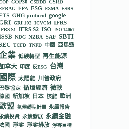
COP30
CSRD
CSDDD
COP
ESG
EPA
EFRAG
ESMA
ESRS
google
ETS
GHG protocol
GRI
IFRS
GRI 102
ICVCM
IFRS S2
ISO
IFRS S1
ISO 14067
SBTI
ISSB
SAF
NDC
NZBA
SEC
中國
亞馬遜
TCFD
TNFD
企業
再生能源
低碳轉型
台灣
加拿大
印度
反ESG
國際
川普政府
太陽能
循環經濟
微軟
巴黎協定
新加坡
德國
日本
核能
歐洲
歐盟
永續報告
氣候轉型計畫
永續金融
永續投資
永續發展
淨零
淨零排放
法國
淨零目標