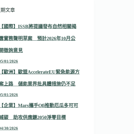
近期文章
【國際】ISSB將提議發布自然相關揭
露實務聲明草案 預計2026年10月公
開徵詢意見
05/01/2026
【歐洲】歐盟AccelerateEU緊急能源方
案上路 儲能業界批具體措施仍不足
05/01/2026
【企業】Mars攜手Ofi推動厄瓜多可可
減碳 助攻供應鏈2050淨零目標
04/30/2026