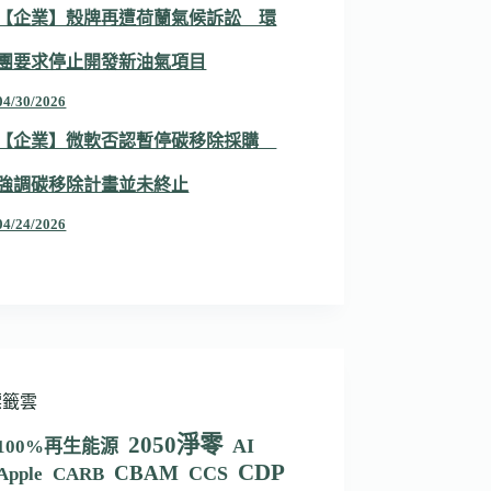
【企業】殼牌再遭荷蘭氣候訴訟 環
團要求停止開發新油氣項目
04/30/2026
【企業】微軟否認暫停碳移除採購
強調碳移除計畫並未終止
04/24/2026
標籤雲
2050淨零
AI
100%再生能源
CDP
CBAM
CCS
Apple
CARB