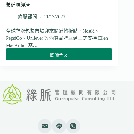
止
裝循環經濟
銷
毀
綠脈顧問
11/13/2025
未
售
全球塑膠包裝市場迎來關鍵轉折點，Nestlé、
出
PepsiCo、Unilever 等消費品牌巨頭正式支持 Ellen
服
MacArthur 基…
裝
與
閱讀全文
【國
鞋
際】
類
Nestlé、
大
PepsiCo、
型
Unilever
企
支
業
持
2026
Ellen
年
MacArthur
起
基
適
金
用
會
「2030