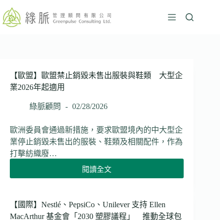
跳
至
主
要
內
容
【歐盟】歐盟禁止銷毀未售出服裝與鞋類 大型企
業2026年起適用
綠脈顧問
02/28/2026
歐洲委員會通過新措施，要求歐盟境內的中大型企
業停止銷毀未售出的服裝、鞋類及相關配件，作為
打擊紡織廢…
閱讀全文
【歐
盟】
歐
盟
【國際】Nestlé、PepsiCo、Unilever 支持 Ellen
禁
MacArthur 基金會「2030 塑膠議程」 推動全球包