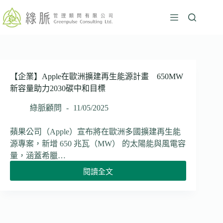
跳
至
主
要
內
容
【企業】Apple在歐洲擴建再生能源計畫 650MW
新容量助力2030碳中和目標
綠脈顧問
11/05/2025
蘋果公司（Apple）宣布將在歐洲多國擴建再生能
源專案，新增 650 兆瓦（MW） 的太陽能與風電容
量，涵蓋希臘…
閱讀全文
【企
業】
Apple
在
歐