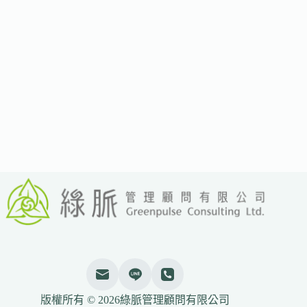
洲
擴
建
再
生
能
源
計
畫
650MW
新
容
量
助
力
2030
碳
中
和
目
標
版權所有 © 2026綠脈管理顧問有限公司