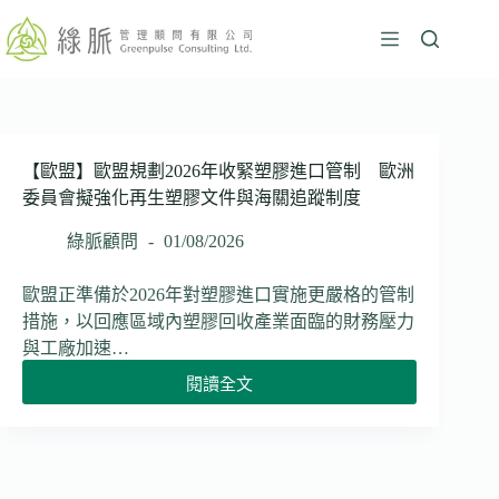
跳
至
主
要
內
容
【歐盟】歐盟規劃2026年收緊塑膠進口管制 歐洲
委員會擬強化再生塑膠文件與海關追蹤制度
綠脈顧問
01/08/2026
歐盟正準備於2026年對塑膠進口實施更嚴格的管制
措施，以回應區域內塑膠回收產業面臨的財務壓力
與工廠加速…
閱讀全文
【歐
盟】
歐
盟
規