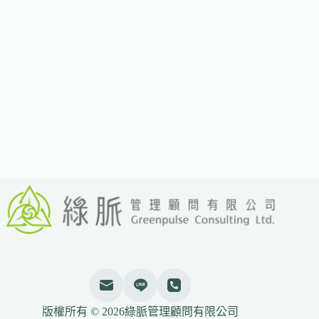
劃
2026
年
收
緊
塑
膠
進
口
管
制
歐
洲
委
員
會
擬
強
化
再
生
版權所有 © 2026綠脈管理顧問有限公司