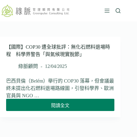
跳
至
主
要
內
容
【國際】COP30 遭全球批評：無化石燃料退場時
程 科學界警告「與氣候現實脫節」
綠脈顧問
12/04/2025
巴西貝倫（Belém）舉行的 COP30 落幕，但會議最
終未提出化石燃料退場路線圖，引發科學界、歐洲
官員與 NGO …
閱讀全文
【國
際】
COP30
遭
全