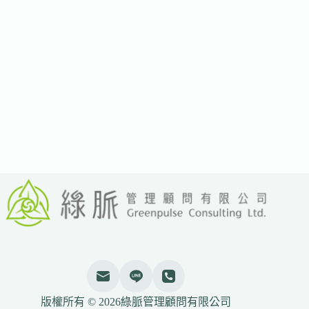
球
批
評：
無
化
石
燃
料
退
場
時
程
科
學
界
警
告
「與
氣
候
現
版權所有 © 2026綠脈管理顧問有限公司