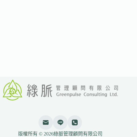
市
場
組
織
公
布
新
標
準
強
化
節
能
爐
具
技
術
監
測
要
求
版權所有 © 2026綠脈管理顧問有限公司