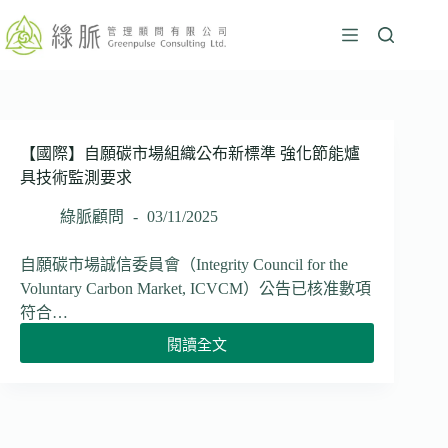
跳
至
主
要
內
容
【國際】自願碳市場組織公布新標準 強化節能爐
具技術監測要求
綠脈顧問
03/11/2025
自願碳市場誠信委員會（Integrity Council for the
Voluntary Carbon Market, ICVCM）公告已核准數項
符合…
閱讀全文
【國
際】
自
願
碳