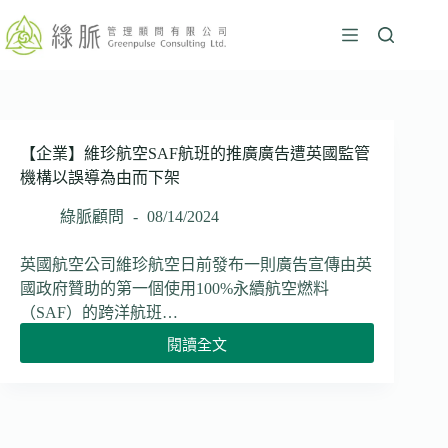
跳
至
主
要
內
容
【企業】維珍航空SAF航班的推廣廣告遭英國監管
機構以誤導為由而下架
綠脈顧問
08/14/2024
英國航空公司維珍航空日前發布一則廣告宣傳由英
國政府贊助的第一個使用100%永續航空燃料
（SAF）的跨洋航班…
閱讀全文
【企
業】
維
珍
航