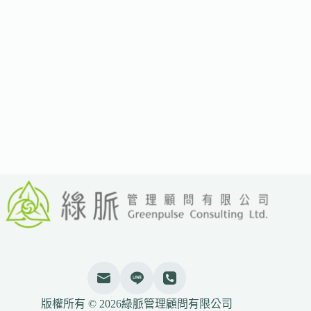
空
SAF
航
班
的
推
廣
廣
告
遭
英
國
監
管
機
構
以
誤
導
為
由
版權所有 © 2026綠脈管理顧問有限公司