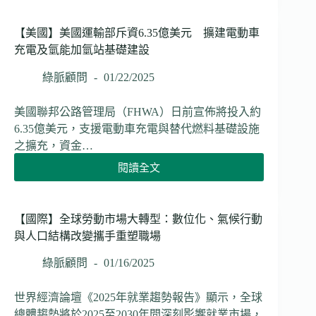
盟】
準
歐
協
盟
【美國】美國運輸部斥資6.35億美元 擴建電動車
助
發
充電及氫能加氫站基礎建設
中
布
小
「競
綠脈顧問
01/22/2025
企
爭
業
力
美國聯邦公路管理局（FHWA）日前宣佈將投入約
取
指
得
6.35億美元，支援電動車充電與替代燃料基礎設施
南
綠
之擴充，資金…
針」
色
未
閱讀全文
融
【美
來
資
國】
五
美
年
國
【國際】全球勞動市場大轉型：數位化、氣候行動
聚
運
與人口結構改變攜手重塑職場
焦
輸
創
部
綠脈顧問
01/16/2025
新、
斥
綠
資
世界經濟論壇《2025年就業趨勢報告》顯示，全球
能
6.35
與
總體趨勢將於2025至2030年間深刻影響就業市場，