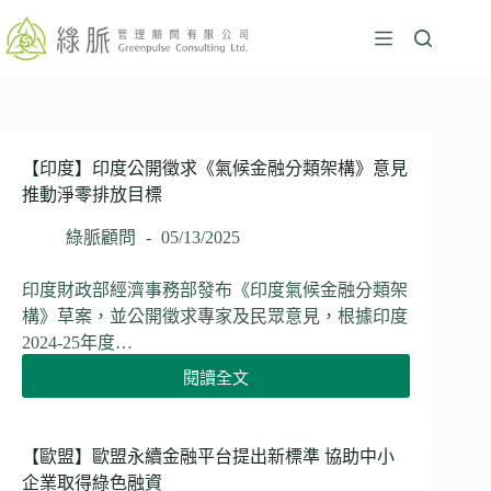
跳
至
主
要
內
容
【印度】印度公開徵求《氣候金融分類架構》意見
推動淨零排放目標
綠脈顧問
05/13/2025
印度財政部經濟事務部發布《印度氣候金融分類架
構》草案，並公開徵求專家及民眾意見，根據印度
2024-25年度…
閱讀全文
【印
度】
印
度
【歐盟】歐盟永續金融平台提出新標準 協助中小
公
企業取得綠色融資