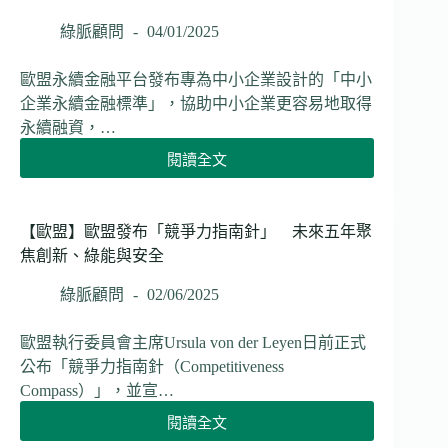
開
徵
綠脈顧問
04/01/2025
求
《氣
歐盟永續金融平台發布專為中小企業設計的「中小
候
企業永續金融標準」，協助中小企業更容易地取得
金
永續融資，…
融
分
閱讀全文
【歐
類
盟】
架
歐
構》
盟
【歐盟】歐盟發布「競爭力指南針」 未來五年聚
意
永
焦創新、綠能與安全
見
續
推
金
綠脈顧問
02/06/2025
動
融
淨
平
歐盟執行委員會主席Ursula von der Leyen日前正式
零
台
排
公布「競爭力指南針（Competitiveness
提
放
Compass）」，並宣…
出
目
新
閱讀全文
標
【歐
標