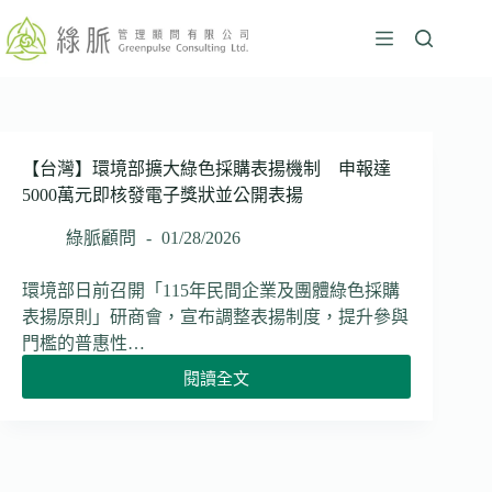
跳
至
主
要
內
容
【台灣】環境部擴大綠色採購表揚機制 申報達
5000萬元即核發電子獎狀並公開表揚
綠脈顧問
01/28/2026
環境部日前召開「115年民間企業及團體綠色採購
表揚原則」研商會，宣布調整表揚制度，提升參與
門檻的普惠性…
閱讀全文
【台
灣】
環
境
部