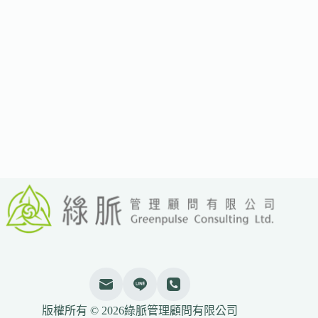
擴
大
綠
色
採
購
表
揚
機
制
申
報
達
5000
萬
元
即
核
發
電
子
版權所有 © 2026綠脈管理顧問有限公司