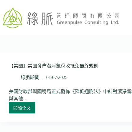
跳
至
主
要
內
容
【美國】美國發佈潔淨氫稅收抵免最終規則
綠脈顧問
01/07/2025
美國財政部與國稅局正式發佈《降低通膨法》中針對潔淨氫
與其他…
閱讀全文
【美
國】
美
國