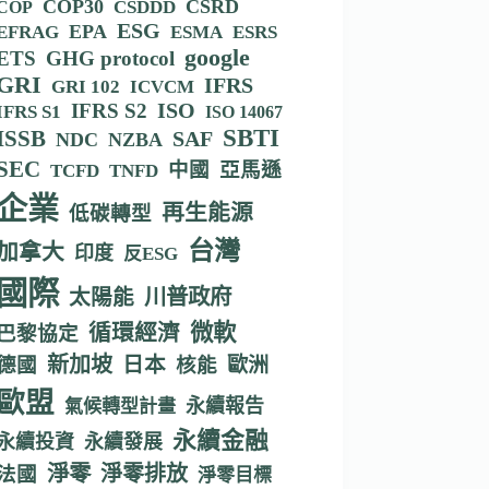
COP30
CSRD
CSDDD
COP
ESG
EPA
EFRAG
ESMA
ESRS
google
ETS
GHG protocol
GRI
IFRS
GRI 102
ICVCM
IFRS S2
ISO
IFRS S1
ISO 14067
SBTI
ISSB
SAF
NDC
NZBA
SEC
中國
亞馬遜
TCFD
TNFD
企業
再生能源
低碳轉型
台灣
加拿大
印度
反ESG
國際
川普政府
太陽能
循環經濟
微軟
巴黎協定
新加坡
德國
日本
核能
歐洲
歐盟
永續報告
氣候轉型計畫
永續金融
永續投資
永續發展
淨零
淨零排放
法國
淨零目標