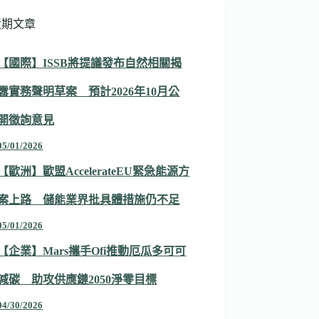
近期文章
【國際】ISSB將提議發布自然相關揭
露實務聲明草案 預計2026年10月公
開徵詢意見
05/01/2026
【歐洲】歐盟AccelerateEU緊急能源方
案上路 儲能業界批具體措施仍不足
05/01/2026
【企業】Mars攜手Ofi推動厄瓜多可可
減碳 助攻供應鏈2050淨零目標
04/30/2026