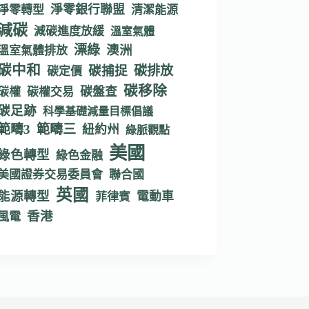
淨零銀行聯盟
淨零轉型
清潔能源
減碳
減碳進度放緩
溫室氣體
漂綠
澳洲
溫室氣體排放
碳中和
碳捕捉
碳排放
碳定價
碳移除
碳盤查
碳權
碳權交易
碳足跡
科學基礎減量目標倡議
範疇3
範疇三
紐約州
綠脈觀點
美國
綠色轉型
綠色金融
美國證券交易委員會
聯合國
英國
能源轉型
電動車
菲律賓
香港
風電