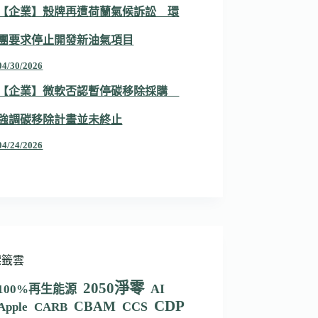
【企業】殼牌再遭荷蘭氣候訴訟 環
團要求停止開發新油氣項目
04/30/2026
【企業】微軟否認暫停碳移除採購
強調碳移除計畫並未終止
04/24/2026
標籤雲
2050淨零
AI
100%再生能源
CDP
CBAM
CCS
Apple
CARB