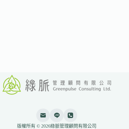
航
空
退
出
SBTi、
取
消
2030
年
減
排
目
標
版權所有 © 2026綠脈管理顧問有限公司