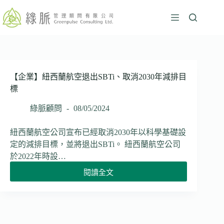
跳
至
主
要
內
容
【企業】紐西蘭航空退出SBTi、取消2030年減排目
標
綠脈顧問
08/05/2024
紐西蘭航空公司宣布已經取消2030年以科學基礎設
定的減排目標，並將退出SBTi。 紐西蘭航空公司
於2022年時設…
閱讀全文
【企
業】
紐
西
蘭