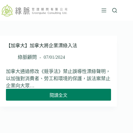
跳
至
主
要
內
容
【加拿大】加拿大將企業漂綠入法
綠脈顧問
07/01/2024
加拿大通過修改《競爭法》禁止誤導性漂綠聲明，
以加強對消費者、勞工和環境的保護，該法案禁止
企業向大眾…
閱讀全文
【加
拿
大】
加
拿
大