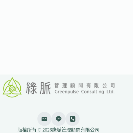
氣
候
趨
勢：
資
料
可
信
度、
供
應
鏈
契
約
化
與
投
資
人
審
視
版權所有 © 2026綠脈管理顧問有限公司