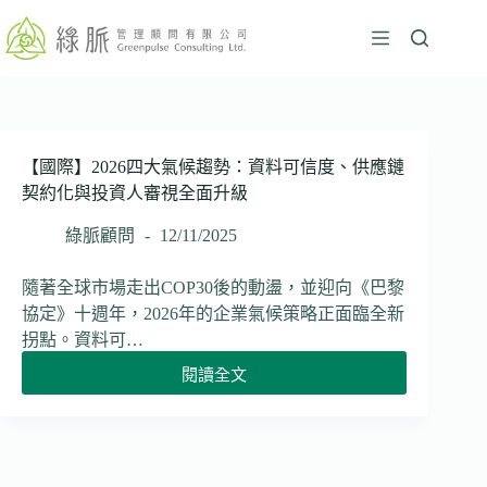
跳
至
主
要
內
容
【國際】2026四大氣候趨勢：資料可信度、供應鏈
契約化與投資人審視全面升級
綠脈顧問
12/11/2025
隨著全球市場走出COP30後的動盪，並迎向《巴黎
協定》十週年，2026年的企業氣候策略正面臨全新
拐點。資料可…
閱讀全文
【國
際】
2026
四
大