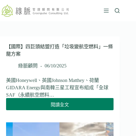
跳
至
主
要
內
容
【國際】四巨頭結盟打造「垃圾變航空燃料」一條
龍方案
綠脈顧問
06/10/2025
美國Honeywell、英國Johnson Matthey、荷蘭
GIDARA Energy與南韓三星工程宣布組成「全球
SAF（永續航空燃料…
閱讀全文
【國
際】
四
巨
頭