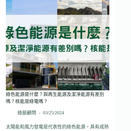
結
盟
打
造
「垃
圾
變
航
空
燃
料」
一
條
龍
方
綠色能源是什麼？與再生能源及潔淨能源有差別
案
嗎？核能是綠電嗎？
綠脈顧問
03/25/2024
太陽能和風力發電是代表性的綠色能源，具有成熟