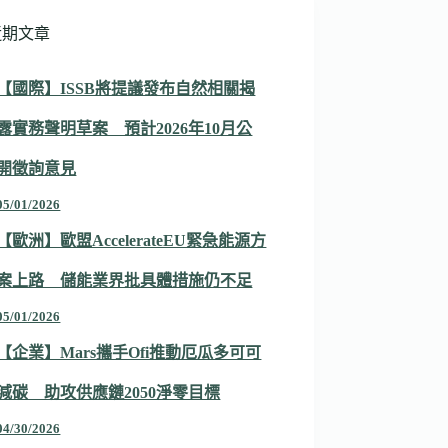
近期文章
【國際】ISSB將提議發布自然相關揭
露實務聲明草案 預計2026年10月公
開徵詢意見
05/01/2026
【歐洲】歐盟AccelerateEU緊急能源方
案上路 儲能業界批具體措施仍不足
05/01/2026
【企業】Mars攜手Ofi推動厄瓜多可可
減碳 助攻供應鏈2050淨零目標
04/30/2026