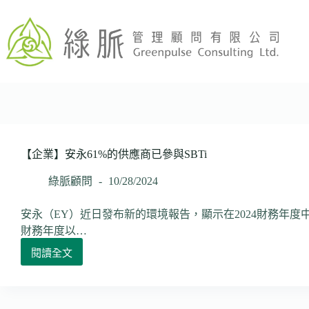
跳
至
主
要
內
容
【企業】安永61%的供應商已參與SBTi
綠脈顧問
10/28/2024
安永（EY）近日發布新的環境報告，顯示在2024財務年度中，
財務年度以…
閱讀全文
【企
業】
安
永