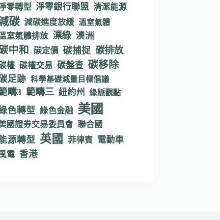
淨零銀行聯盟
淨零轉型
清潔能源
減碳
減碳進度放緩
溫室氣體
漂綠
澳洲
溫室氣體排放
碳中和
碳捕捉
碳排放
碳定價
碳移除
碳盤查
碳權
碳權交易
碳足跡
科學基礎減量目標倡議
範疇3
範疇三
紐約州
綠脈觀點
美國
綠色轉型
綠色金融
美國證券交易委員會
聯合國
英國
能源轉型
電動車
菲律賓
香港
風電