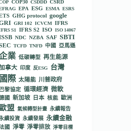
COP30
CSRD
CSDDD
COP
ESG
EPA
EFRAG
ESMA
ESRS
google
ETS
GHG protocol
GRI
IFRS
GRI 102
ICVCM
IFRS S2
ISO
IFRS S1
ISO 14067
SBTI
ISSB
SAF
NDC
NZBA
SEC
中國
亞馬遜
TCFD
TNFD
企業
再生能源
低碳轉型
台灣
加拿大
印度
反ESG
國際
川普政府
太陽能
循環經濟
微軟
巴黎協定
新加坡
德國
日本
核能
歐洲
歐盟
永續報告
氣候轉型計畫
永續金融
永續投資
永續發展
淨零
淨零排放
法國
淨零目標