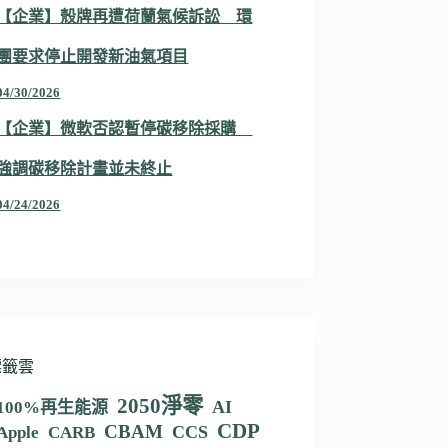
【企業】殼牌再遭荷蘭氣候訴訟 環
團要求停止開發新油氣項目
04/30/2026
【企業】微軟否認暫停碳移除採購
強調碳移除計畫並未終止
04/24/2026
標籤雲
2050淨零
AI
100%再生能源
CDP
CBAM
CCS
Apple
CARB