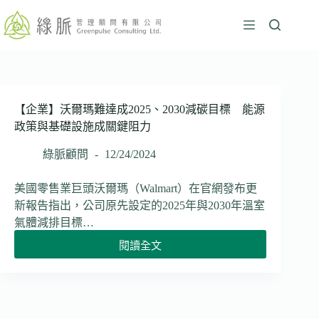
跳
至
主
要
內
容
【企業】沃爾瑪難達成2025、2030減碳目標 能源
政策與基礎設施成關鍵阻力
綠脈顧問
12/24/2024
美國零售業巨頭沃爾瑪（Walmart）在官網發布更
新報告指出，公司原先設定的2025年與2030年溫室
氣體減排目標…
閱讀全文
【企
業】
沃
爾
瑪