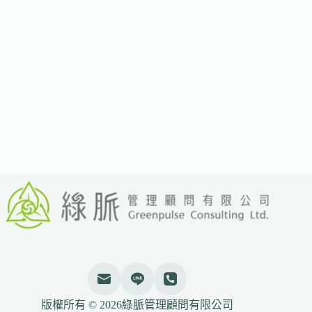
難
達
成
2025、
2030
減
碳
目
標
能
源
政
策
與
基
礎
設
施
成
關
鍵
版權所有 © 2026綠脈管理顧問有限公司