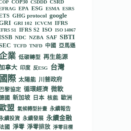
COP30
CSRD
CSDDD
COP
ESG
EPA
EFRAG
ESMA
ESRS
google
ETS
GHG protocol
GRI
IFRS
GRI 102
ICVCM
IFRS S2
ISO
IFRS S1
ISO 14067
SBTI
ISSB
SAF
NDC
NZBA
SEC
中國
亞馬遜
TCFD
TNFD
企業
再生能源
低碳轉型
台灣
加拿大
印度
反ESG
國際
川普政府
太陽能
循環經濟
微軟
巴黎協定
新加坡
德國
日本
核能
歐洲
歐盟
永續報告
氣候轉型計畫
永續金融
永續投資
永續發展
淨零
淨零排放
法國
淨零目標