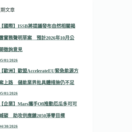
近期文章
【國際】ISSB將提議發布自然相關揭
露實務聲明草案 預計2026年10月公
開徵詢意見
05/01/2026
【歐洲】歐盟AccelerateEU緊急能源方
案上路 儲能業界批具體措施仍不足
05/01/2026
【企業】Mars攜手Ofi推動厄瓜多可可
減碳 助攻供應鏈2050淨零目標
04/30/2026