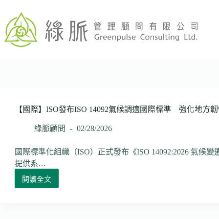
跳
至
主
要
內
容
【國際】ISO發布ISO 14092氣候調適國際標準 強化地
綠脈顧問
02/28/2026
國際標準化組織（ISO）正式發布《ISO 14092:2026
提供系…
閱讀全文
【國
際】
ISO
發