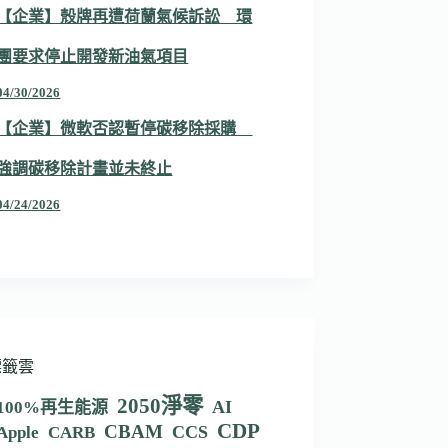
【企業】殼牌再遭荷蘭氣候訴訟 環
團要求停止開發新油氣項目
04/30/2026
【企業】微軟否認暫停碳移除採購
強調碳移除計畫並未終止
04/24/2026
標籤雲
2050淨零
AI
100%再生能源
CDP
CBAM
CCS
Apple
CARB