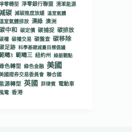
淨零銀行聯盟
淨零轉型
清潔能源
減碳
減碳進度放緩
溫室氣體
漂綠
澳洲
溫室氣體排放
碳中和
碳捕捉
碳排放
碳定價
碳移除
碳盤查
碳權
碳權交易
碳足跡
科學基礎減量目標倡議
範疇3
範疇三
紐約州
綠脈觀點
美國
綠色轉型
綠色金融
美國證券交易委員會
聯合國
英國
能源轉型
電動車
菲律賓
香港
風電