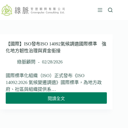
跳
至
主
要
內
容
【國際】ISO發布ISO 14092氣候調適國際標準 強
化地方韌性治理與資金銜接
綠脈顧問
02/28/2026
國際標準化組織（ISO）正式發布《ISO
14092:2026 氣候變遷調適》國際標準，為地方政
府、社區與組織提供系…
閱讀全文
【國
際】
ISO
發
布