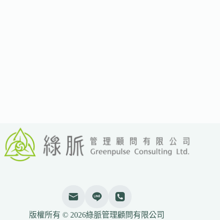
ISO
14092
氣
候
調
適
國
際
標
準
強
化
地
方
韌
性
治
理
與
資
金
版權所有 © 2026綠脈管理顧問有限公司
銜