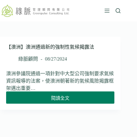
跳
至
主
要
內
容
【澳洲】澳洲通過新的強制性氣候揭露法
綠脈顧問
08/27/2024
澳洲參議院通過一項針對中大型公司強制要求氣候
資訊報導的法案，使澳洲朝著新的氣候風險揭露框
架邁出重要…
閱讀全文
【澳
洲】
澳
洲
通
過