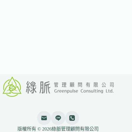
新
的
強
制
性
氣
候
揭
露
法
版權所有 © 2026綠脈管理顧問有限公司