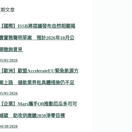
近期文章
【國際】ISSB將提議發布自然相關揭
露實務聲明草案 預計2026年10月公
開徵詢意見
05/01/2026
【歐洲】歐盟AccelerateEU緊急能源方
案上路 儲能業界批具體措施仍不足
05/01/2026
【企業】Mars攜手Ofi推動厄瓜多可可
減碳 助攻供應鏈2050淨零目標
04/30/2026