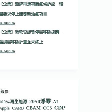
【企業】殼牌再遭荷蘭氣候訴訟 環
團要求停止開發新油氣項目
04/30/2026
【企業】微軟否認暫停碳移除採購
強調碳移除計畫並未終止
04/24/2026
標籤雲
2050淨零
AI
100%再生能源
CDP
CBAM
CCS
Apple
CARB