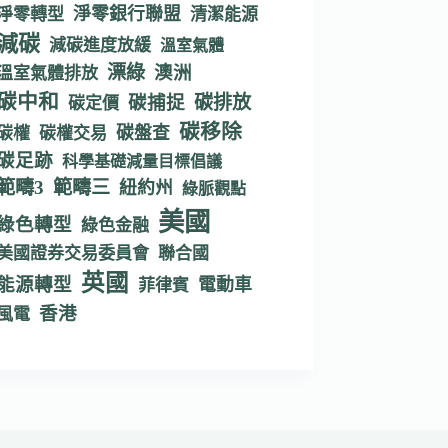
淨零銀行聯盟
淨零轉型
清潔能源
減碳
減碳進度放緩
溫室氣體
漂綠
澳洲
溫室氣體排放
碳中和
碳捕捉
碳排放
碳定價
碳移除
碳盤查
碳權
碳權交易
碳足跡
科學基礎減量目標倡議
範疇3
範疇三
紐約州
綠脈觀點
美國
綠色轉型
綠色金融
美國證券交易委員會
聯合國
英國
能源轉型
電動車
菲律賓
香港
風電