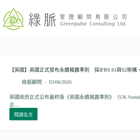
跳
至
主
要
內
容
【英國】英國正式發布永續揭露準則 採IFRS S1與S2架構、
綠脈顧問
03/06/2026
英國政府正式公布最終版《英國永續揭露準則》（UK Sustainability 
企…
閱讀全文
【英
國】
英
國