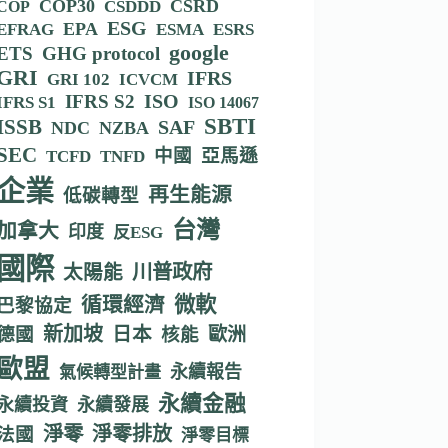
COP30
CSRD
CSDDD
COP
ESG
EPA
EFRAG
ESMA
ESRS
google
ETS
GHG protocol
GRI
IFRS
GRI 102
ICVCM
IFRS S2
ISO
IFRS S1
ISO 14067
SBTI
ISSB
SAF
NDC
NZBA
SEC
中國
亞馬遜
TCFD
TNFD
企業
再生能源
低碳轉型
台灣
加拿大
印度
反ESG
國際
川普政府
太陽能
循環經濟
微軟
巴黎協定
新加坡
德國
日本
核能
歐洲
歐盟
永續報告
氣候轉型計畫
永續金融
永續投資
永續發展
淨零
淨零排放
法國
淨零目標