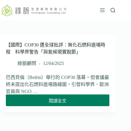
跳
至
主
要
內
容
【國際】COP30 遭全球批評：無化石燃料退場時
程 科學界警告「與氣候現實脫節」
綠脈顧問
12/04/2025
巴西貝倫（Belém）舉行的 COP30 落幕，但會議最
終未提出化石燃料退場路線圖，引發科學界、歐洲
官員與 NGO …
閱讀全文
【國
際】
COP30
遭
全