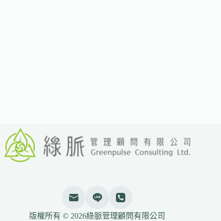
球
批
評：
無
化
石
燃
料
退
場
時
程
科
學
界
警
告
「與
氣
候
現
版權所有 © 2026綠脈管理顧問有限公司