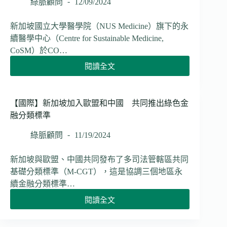
推
綠脈顧問
12/09/2024
以
出
高
永
新加坡國立大學醫學院（NUS Medicine）旗下的永
品
續
質
續醫學中心（Centre for Sustainable Medicine,
報
碳
CoSM）於CO…
告
權
指
閱讀全文
輔
【新
南
助
加
強
減
坡】
化
排
新
【國際】新加坡加入歐盟和中國 共同推出綠色金
專
加
融分類標準
業
坡
人
推
綠脈顧問
11/19/2024
才
出
培
全
新加坡與歐盟、中國共同發布了多司法管轄區共同
育
球
與
基礎分類標準（M-CGT），這是協調三個地區永
第
全
續金融分類標準…
一
球
個
閱讀全文
標
【國
永
準
際】
續
接
新