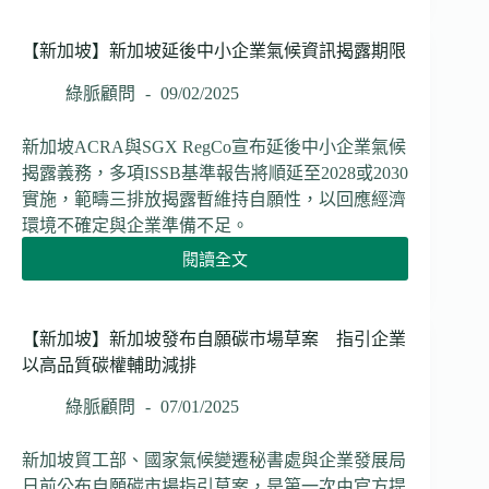
強
加
業
化
坡】
環
氣
新
【新加坡】新加坡延後中小企業氣候資訊揭露期限
保
候
加
宣
綠脈顧問
09/02/2025
風
坡
稱
險
簽
須
管
署
新加坡ACRA與SGX RegCo宣布延後中小企業氣候
真
理
超
揭露義務，多項ISSB基準報告將順延至2028或2030
實、
與
過
可
實施，範疇三排放揭露暫維持自願性，以回應經濟
200
轉
驗
環境不確定與企業準備不足。
萬
型
證
噸
規
閱讀全文
【新
自
劃
加
然
坡】
型
新
【新加坡】新加坡發布自願碳市場草案 指引企業
碳
加
以高品質碳權輔助減排
權
坡
協
延
綠脈顧問
07/01/2025
議
後
助
中
新加坡貿工部、國家氣候變遷秘書處與企業發展局
力
小
2030
日前公布自願碳市場指引草案，是第一次由官方提