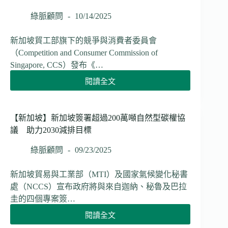
坡
金
綠脈顧問
10/14/2025
融
管
新加坡貿工部旗下的競爭與消費者委員會
理
（Competition and Consumer Commission of
局
Singapore, CCS）發布《…
發
布
閱讀全文
【新
氣
加
候
坡】
轉
新
【新加坡】新加坡簽署超過200萬噸自然型碳權協
型
加
議 助力2030減排目標
風
坡
險
推
綠脈顧問
09/23/2025
指
出
引
反
新加坡貿易與工業部（MTI）及國家氣候變化秘書
金
漂
融
處（NCCS）宣布政府將與來自迦納、秘魯及巴拉
綠
機
圭的四個專案簽…
指
構
引
閱讀全文
須
【新
企