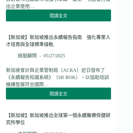
企
減
出企業使用…
業
排
氣
閱讀全文
目
【新
候
標
加
資
坡】
訊
新
【新加坡】新加坡推出永續報告指南 強化專業人
揭
加
才培育與全球標準接軌
露
坡
期
發
綠脈顧問
05/27/2025
限
布
自
新加坡會計與企業管制局（ACRA）近日發布了
願
《永續報告知識系統》（SR BOK），以協助培訓
碳
機構發展符合國際…
市
場
閱讀全文
【新
草
加
案
坡】
指
新
【新加坡】新加坡推出全球第一個永續醫療保健研
引
加
究所學位
企
坡
業