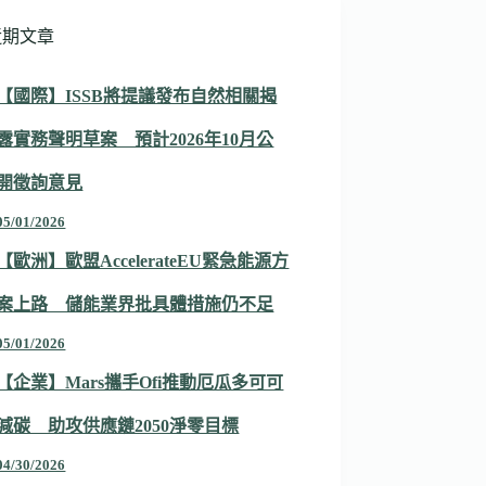
近期文章
【國際】ISSB將提議發布自然相關揭
露實務聲明草案 預計2026年10月公
開徵詢意見
05/01/2026
【歐洲】歐盟AccelerateEU緊急能源方
案上路 儲能業界批具體措施仍不足
05/01/2026
【企業】Mars攜手Ofi推動厄瓜多可可
減碳 助攻供應鏈2050淨零目標
04/30/2026