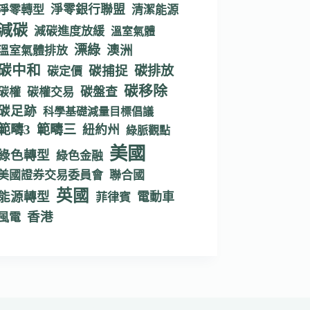
淨零銀行聯盟
淨零轉型
清潔能源
減碳
減碳進度放緩
溫室氣體
漂綠
澳洲
溫室氣體排放
碳中和
碳捕捉
碳排放
碳定價
碳移除
碳盤查
碳權
碳權交易
碳足跡
科學基礎減量目標倡議
範疇3
範疇三
紐約州
綠脈觀點
美國
綠色轉型
綠色金融
美國證券交易委員會
聯合國
英國
能源轉型
電動車
菲律賓
香港
風電