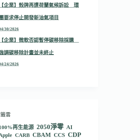
【企業】殼牌再遭荷蘭氣候訴訟 環
團要求停止開發新油氣項目
04/30/2026
【企業】微軟否認暫停碳移除採購
強調碳移除計畫並未終止
04/24/2026
標籤雲
2050淨零
AI
100%再生能源
CDP
CBAM
CCS
Apple
CARB