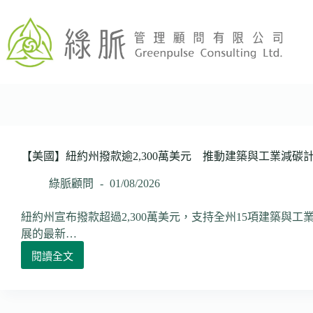
跳
至
主
要
內
容
【美國】紐約州撥款逾2,300萬美元 推動建築與工業減碳
綠脈顧問
01/08/2026
紐約州宣布撥款超過2,300萬美元，支持全州15項建築與
展的最新…
閱讀全文
【美
國】
紐
約