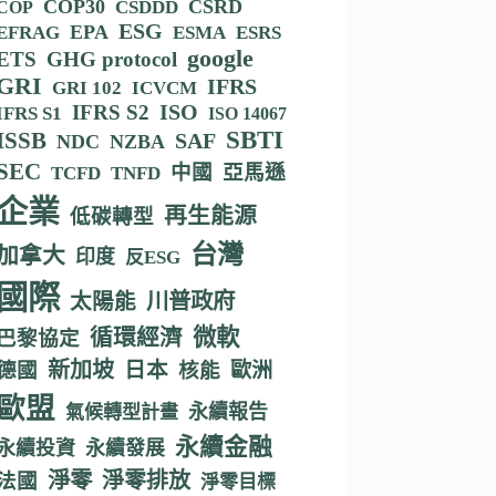
COP30
CSRD
CSDDD
COP
ESG
EPA
EFRAG
ESMA
ESRS
google
ETS
GHG protocol
GRI
IFRS
GRI 102
ICVCM
IFRS S2
ISO
IFRS S1
ISO 14067
SBTI
ISSB
SAF
NDC
NZBA
SEC
中國
亞馬遜
TCFD
TNFD
企業
再生能源
低碳轉型
台灣
加拿大
印度
反ESG
國際
川普政府
太陽能
循環經濟
微軟
巴黎協定
新加坡
德國
日本
核能
歐洲
歐盟
永續報告
氣候轉型計畫
永續金融
永續投資
永續發展
淨零
淨零排放
法國
淨零目標