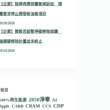
【企業】殼牌再遭荷蘭氣候訴訟 環
團要求停止開發新油氣項目
04/30/2026
【企業】微軟否認暫停碳移除採購
強調碳移除計畫並未終止
04/24/2026
標籤雲
2050淨零
AI
100%再生能源
CDP
CBAM
CCS
Apple
CARB