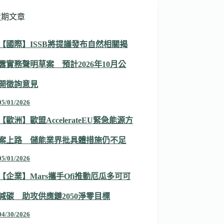
近期文章
【國際】ISSB將提議發布自然相關揭
露實務聲明草案 預計2026年10月公
開徵詢意見
05/01/2026
【歐洲】歐盟AccelerateEU緊急能源方
案上路 儲能業界批具體措施仍不足
05/01/2026
【企業】Mars攜手Ofi推動厄瓜多可可
減碳 助攻供應鏈2050淨零目標
04/30/2026