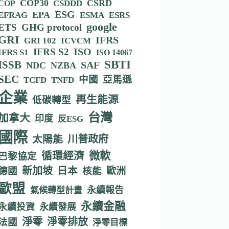
COP30
CSRD
CSDDD
COP
ESG
EPA
EFRAG
ESMA
ESRS
google
ETS
GHG protocol
GRI
IFRS
GRI 102
ICVCM
IFRS S2
ISO
IFRS S1
ISO 14067
SBTI
ISSB
SAF
NDC
NZBA
SEC
中國
亞馬遜
TCFD
TNFD
企業
再生能源
低碳轉型
台灣
加拿大
印度
反ESG
國際
川普政府
太陽能
循環經濟
微軟
巴黎協定
新加坡
德國
日本
核能
歐洲
歐盟
永續報告
氣候轉型計畫
永續金融
永續投資
永續發展
淨零
淨零排放
法國
淨零目標