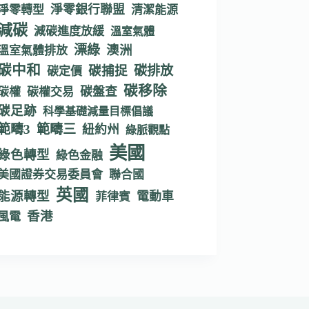
淨零銀行聯盟
淨零轉型
清潔能源
減碳
減碳進度放緩
溫室氣體
漂綠
澳洲
溫室氣體排放
碳中和
碳捕捉
碳排放
碳定價
碳移除
碳盤查
碳權
碳權交易
碳足跡
科學基礎減量目標倡議
範疇3
範疇三
紐約州
綠脈觀點
美國
綠色轉型
綠色金融
美國證券交易委員會
聯合國
英國
能源轉型
電動車
菲律賓
香港
風電