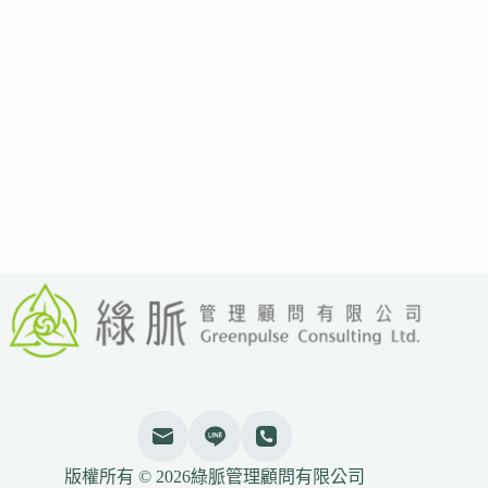
數
據
顯
示
2024
年
611
個
城
市
共
推
動
2,508
個
氣
候
專
案
版權所有 © 2026綠脈管理顧問有限公司