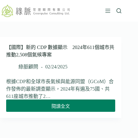
跳
至
主
要
內
容
【國際】新的 CDP 數據顯示 2024年611個城市共
推動2,508個氣候專案
綠脈顧問
02/24/2025
根據CDP和全球市長氣候與能源同盟（GCoM）合
作發佈的最新調查顯示，2024年有遍及75國、共
611座城市推動了2…
閱讀全文
【國
際】
新
的
CDP