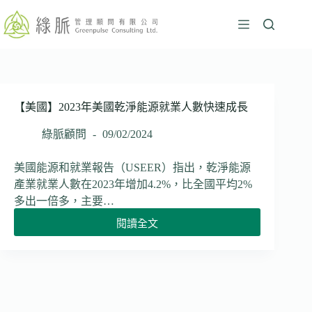
跳
至
主
要
內
容
【美國】2023年美國乾淨能源就業人數快速成長
綠脈顧問
09/02/2024
美國能源和就業報告（USEER）指出，乾淨能源
產業就業人數在2023年增加4.2%，比全國平均2%
多出一倍多，主要…
閱讀全文
【美
國】
2023
年
美
國