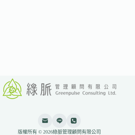
乾
淨
能
源
就
業
人
數
快
速
成
長
版權所有 © 2026綠脈管理顧問有限公司