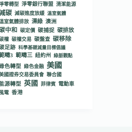
淨零銀行聯盟
淨零轉型
清潔能源
減碳
減碳進度放緩
溫室氣體
漂綠
澳洲
溫室氣體排放
碳中和
碳捕捉
碳排放
碳定價
碳移除
碳盤查
碳權
碳權交易
碳足跡
科學基礎減量目標倡議
範疇3
範疇三
紐約州
綠脈觀點
美國
綠色轉型
綠色金融
美國證券交易委員會
聯合國
英國
能源轉型
電動車
菲律賓
香港
風電