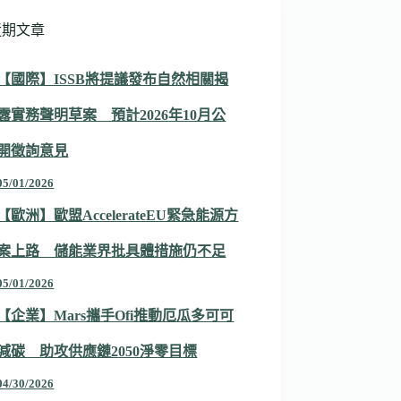
近期文章
【國際】ISSB將提議發布自然相關揭
露實務聲明草案 預計2026年10月公
開徵詢意見
05/01/2026
【歐洲】歐盟AccelerateEU緊急能源方
案上路 儲能業界批具體措施仍不足
05/01/2026
【企業】Mars攜手Ofi推動厄瓜多可可
減碳 助攻供應鏈2050淨零目標
04/30/2026