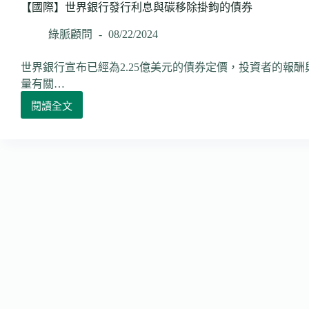
批
【國際】世界銀行發行利息與碳移除掛鉤的債券
准
綠脈顧問
08/22/2024
500
萬
美
世界銀行宣布已經為2.25億美元的債券定價，投資者的報
元
量有關…
碳
閱讀全文
權
【國
交
際】
易
世
與
界
世
銀
界
行
銀
發
行
行
合
利
作
息
支
與
持
碳
森
移
林
除