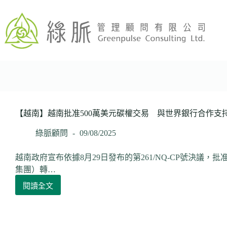
跳
至
主
要
內
容
【越南】越南批准500萬美元碳權交易 與世界銀行合作支
綠脈顧問
09/08/2025
越南政府宣布依據8月29日發布的第261/NQ-CP號決議，
集團）轉…
閱讀全文
【越
南】
越
南