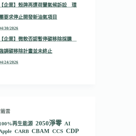
【企業】殼牌再遭荷蘭氣候訴訟 環
團要求停止開發新油氣項目
04/30/2026
【企業】微軟否認暫停碳移除採購
強調碳移除計畫並未終止
04/24/2026
標籤雲
2050淨零
AI
100%再生能源
CDP
CBAM
CCS
Apple
CARB