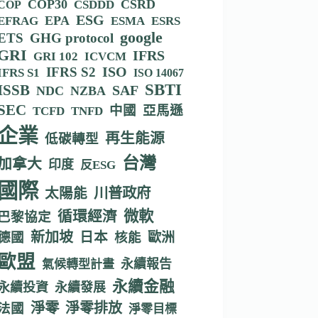
COP30
CSRD
CSDDD
COP
ESG
EPA
EFRAG
ESMA
ESRS
google
ETS
GHG protocol
GRI
IFRS
GRI 102
ICVCM
IFRS S2
ISO
IFRS S1
ISO 14067
SBTI
ISSB
SAF
NDC
NZBA
SEC
中國
亞馬遜
TCFD
TNFD
企業
再生能源
低碳轉型
台灣
加拿大
印度
反ESG
國際
川普政府
太陽能
循環經濟
微軟
巴黎協定
新加坡
德國
日本
核能
歐洲
歐盟
永續報告
氣候轉型計畫
永續金融
永續投資
永續發展
淨零
淨零排放
法國
淨零目標