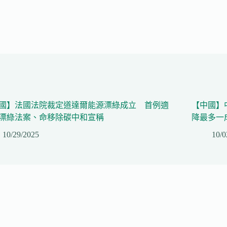
國】法國法院裁定道達爾能源漂綠成立 首例適
【中國】
漂綠法案、命移除碳中和宣稱
降最多一
10/29/2025
10/0