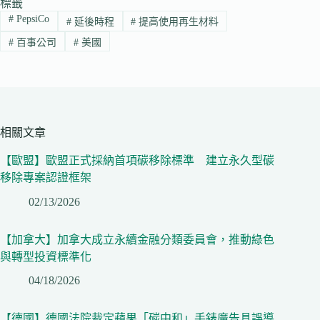
標籤
#
PepsiCo
#
延後時程
#
提高使用再生材料
#
百事公司
#
美國
相關文章
【歐盟】歐盟正式採納首項碳移除標準 建立永久型碳
移除專案認證框架
02/13/2026
【加拿大】加拿大成立永續金融分類委員會，推動綠色
與轉型投資標準化
04/18/2026
【德國】德國法院裁定蘋果「碳中和」手錶廣告具誤導