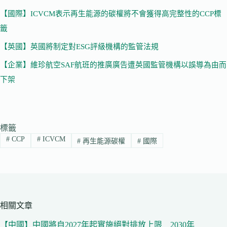
【國際】ICVCM表示再生能源的碳權將不會獲得高完整性的CCP標
籤
【英國】英國將制定對ESG評級機構的監管法規
【企業】維珍航空SAF航班的推廣廣告遭英國監管機構以誤導為由而
下架
標籤
#
CCP
#
ICVCM
#
再生能源碳權
#
國際
相關文章
【中國】中國將自2027年起實施絕對排放上限 2030年