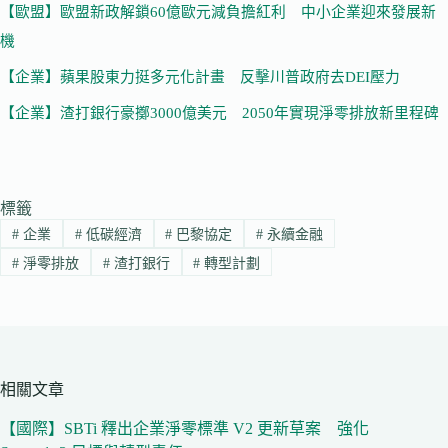
【歐盟】歐盟新政解鎖60億歐元減負擔紅利 中小企業迎來發展新
機
【企業】蘋果股東力挺多元化計畫 反擊川普政府去DEI壓力
【企業】渣打銀行豪擲3000億美元 2050年實現淨零排放新里程碑
標籤
#
企業
#
低碳經濟
#
巴黎協定
#
永續金融
#
淨零排放
#
渣打銀行
#
轉型計劃
相關文章
【國際】SBTi 釋出企業淨零標準 V2 更新草案 強化