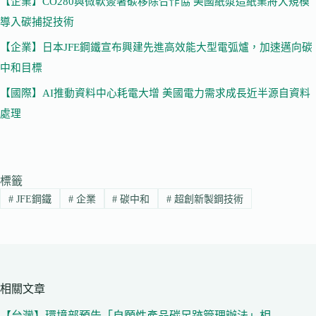
【企業】CO280與微軟簽署碳移除合作協 美國紙漿造紙業將大規模
導入碳捕捉技術
【企業】日本JFE鋼鐵宣布興建先進高效能大型電弧爐，加速邁向碳
中和目標
【國際】AI推動資料中心耗電大增 美國電力需求成長近半源自資料
處理
標籤
#
JFE鋼鐵
#
企業
#
碳中和
#
超創新製鋼技術
相關文章
【台灣】環境部預告「自願性產品碳足跡管理辦法」相